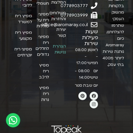
המלצות
חשמלי
ללובי
0778903777
בלקוחות
מהשוק
משלוחים
מפיצי
0778903999
מפיץ ריח
והחזרות
העסקי
ריח על
למשרד
office@aromaray.co.il
שתרמו
סוללות
יצירת
שעות
להצלחתנו.
מפיץ ריח
קשר
מפיצי
פעילות
מקצועי
כיום
ריח
שירות
Aromaray
הצהרת
לחללים
מפיצי ריח
ראשון
08:00
נותנת שירות
נגישות
גדולים
יוקרתיים
-
-
ליותר מ400
חמישי
17:00
בתי עסק.
מפיץ
יום
08:00 -
ריח
לרכב
שישי
14:00
יום שבת
סגור
מפיץ
ריח
נרות