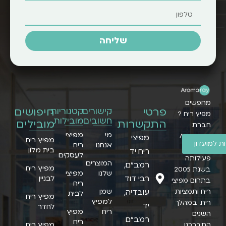
שליחה
מחפשים
פרטי
חיפושים
קישורים
קטגוריות
מפיץ ריח ?
חשובים
מובילות
התקשרות
מובילים
חברת
מי
מפיצי
Aromaray
מפיצי
מפיץ ריח
 למועדון
אנחנו
ריח
החלה את
בית מלון
ריח יד
לעסקים
פעילותה
המוצרים
רמב״ם,
מפיץ ריח
בשנת 2005
שלנו
מפיצי
רבי דוד
לבניין
בתחום מפיצי
ריח
שמן
ריח ותמציות
עובדיה,
לבית
מפיץ ריח
למפיץ
ריח. במהלך
יד
לחדר
ריח
מפיץ
השנים
רמב"ם
ריח
מפיץ ריח
התברכנו