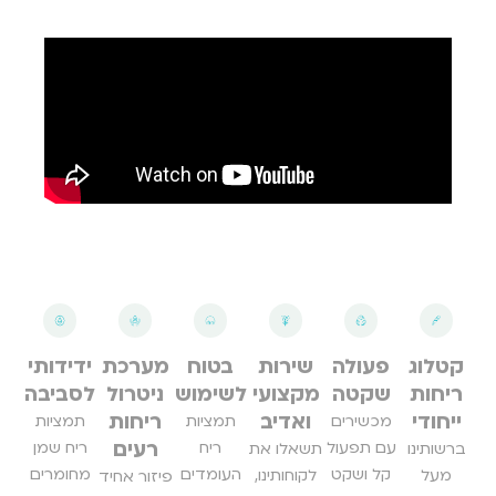
קטלוג
פעולה
שירות
בטוח
מערכת
ידידותי
ריחות
שקטה
מקצועי
לשימוש
ניטרול
לסביבה
ייחודי
ואדיב
ריחות
מכשירים
תמציות
תמציות
רעים
עם תפעול
ריח
ריח שמן
ברשותינו
תשאלו את
קל ושקט
העומדים
מחומרים
מעל
לקוחותינו,
פיזור אחיד