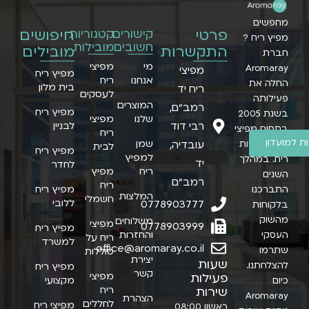
מחפשים
פרטי
חיפושים
קישורים
קטגוריות
מפיץ ריח ?
חשובים
מובילות
התקשרות
מובילים
חברת
מי
מפיצי
Aromaray
מפיצי
מפיץ ריח
אנחנו
ריח
החלה את
בית מלון
ריח יד
לעסקים
פעילותה
המוצרים
רמב״ם,
מפיץ ריח
בשנת 2005
שלנו
מפיצי
רבי דוד
לבניין
בתחום מפיצי
ריח
 למועדון
שמן
ריח ותמציות
עובדיה,
לבית
מפיץ ריח
למפיץ
ריח. במהלך
יד
לחדר
ריח
מפיץ
השנים
רמב"ם
ריח
מפיץ ריח
התברכנו
המלצות
חשמלי
ללובי
0778903777
בלקוחות
מהשוק
משלוחים
מפיצי
0778903999
מפיץ ריח
והחזרות
העסקי
ריח על
למשרד
office@aromaray.co.il
שתרמו
סוללות
יצירת
שעות
להצלחתנו.
מפיץ ריח
קשר
מפיצי
פעילות
מקצועי
כיום
ריח
שירות
Aromaray
הצהרת
לחללים
מפיצי ריח
ראשון
08:00