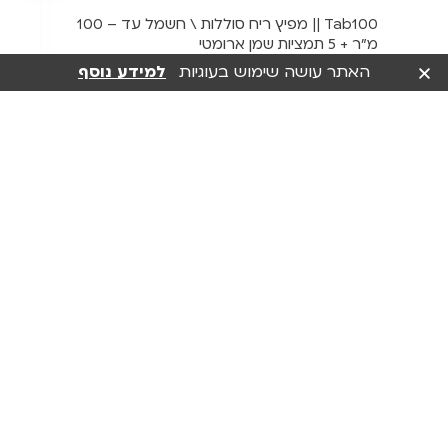
Tab100 || מפיץ ריח סוללות \ חשמל עד – 100
מ"ר + 5 תמציות שמן ארומטי
האתר עושה שימוש בעוגיות
למידע נוסף
₪
499.00
בחר אפשרויות
מסלול שירות חודשי לעסקים
חבילה מותאמת אישית הכוללת מתן שירות
חודשי והגעה לבית העסק אחת
לחודש עם ניחוח חדש ומפתיע ומכשיר
הכולל תחזוקה מלאה.