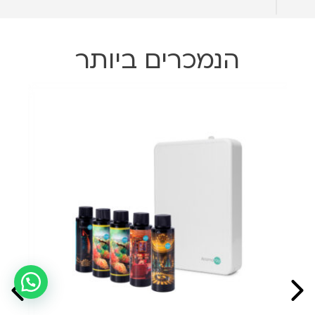
הנמכרים ביותר
מבצ
איך אפשר לעזור?