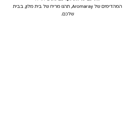
המהדימים של Aromaray, תהנו מריח של בית מלון, בבית
שלכם.
מרחבי מגורים
מפיץ ריח לרכב
מפיצי ריח חשמליים