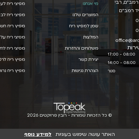
 רמב״ם, רבי
מי אנחנו
מפיצי ריח לע
יד רמב"ם
המוצרים שלנו
מפיצי ריח לבי
0
שמן למפיץ ריח
מפיץ ריח חשמ
0
המלצות
מפיצי ריח על 
office@aro
ירות
משלוחים והחזרות
מפיצי ריח לחל
08:00 - 17:00
יצירת קשר
מפיץ ריח לרכ
08:00 - 14:00
הצהרת נגישות
מפיץ ריח נרות
סגור
© כל הזכויות שמורות - רובין פרויקטים 2026
האתר עושה שימוש בעוגיות
למידע נוסף