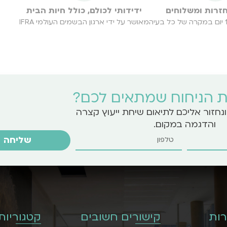
חזרות ומשלוחים
ידידותי לכולם, כולל חיות הבית
מאושר על ידי ארגון הבשמים העולמי IFRA
 הניחוח שמתאים לכם?
נחזור אליכם לתיאום שיחת ייעוץ קצרה
והדגמה במקום.
שליחה
ות
קישורים חשובים
קטגוריות