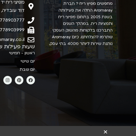
מפיצי ריח יד
מחפשים מפיץ ריח ? חברת
דוד עובדיה, 
Aromaray החלה את פעילותה
בשנת 2005 בתחום מפיצי ריח
778903777
ותמציות ריח. במהלך השנים
778903999
התברכנו בלקוחות מהשוק העסקי
שתרמו להצלחתנו. כיום Aromaray
maray.co.il
נותנת שירות ליותר מ400 בתי עסק.
שעות פעילות ש
ראשון - חמישי
יום שישי
יום שבת