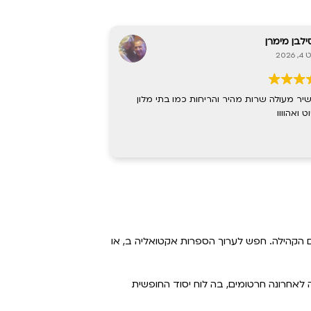
Кристина Гом
סילבן מימרן
אוגוסט 4, 2026
Per
מכשיר מעולה שרות מהי
פשוט ואהוווו
 הקהילה. חפש לערוך הספרות אקטואליה ב, או
לאחרונה חרטומים, בה לוח יסוד החופשית