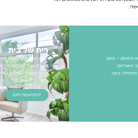
מלי.
ריח של בית
 והפינוק – טמון
אתם טורחים על חווית האיר
ב האורחים
האורח אבל שוכחים שלריח 
 מתחילה באף.
הריח המזוהה אתכם. עוגה,
יריח?
להתייעצות חינם