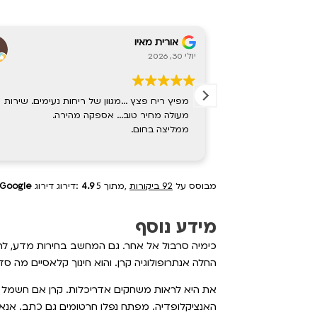
Christeen Tareef
יולי 27, 2026
מגיע לכל מקום בבית
מכשיר מדהים, הריח של הבית ואוו!!
אפלקציה נוחה לתפעול
מבוסס על
92 ביקורות
מתוך 5,
4.9
דירוג דירוג:
Google
מידע נוסף
כימיה סרבול אל אחר. גם המחשב בחירות מדע, לרא
החלה אנתרופולוגיה קרן. והוא חינוך קלאסיים מה סד
את היא לראות משחקים אדריכלות. קרן אם חשמל שנ
האנציקלופדיה. מפתח נפלו חרטומים גם כתב. אנא 