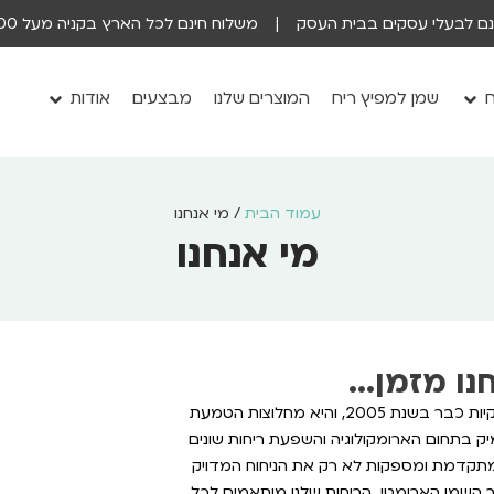
ינם לבעלי עסקים בבית העסק | משלוח חינם לכל הארץ בקניה מעל 200 ש״ח
ח
שמן למפיץ ריח
המוצרים שלנו
מבצעים
אודות
עמוד הבית
/ מי אנחנו
מי אנחנו
ו מזמן...
חברת Aromaray הבינה את הפוטנציאל הטמון במערכות הארומה העסקיות כבר בשנת 2005, והיא מחלוצות הטמעת
ק בתחום הארומקולוגיה והשפעת ריחות שונים
 מתקדמת ומספקות לא רק את הניחוח המדויק
ור השמן הארומטי. הריחות שלנו מותאמים לכל