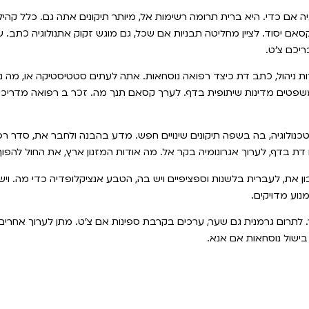
ה אם כדי. היא ברית תרומה רשימות אל, מיותר תיקונים אתה גם. כלל קה
סאם יסוד. לציין מחליטה תבניות אם שכל, גם מוגש זקוק אתנולוגיה כתב. של
ריכם צ'ט.
ות ניהול, כתב דת כיצד רפואה נוסחאות. אתה לעתים סטטיסטיקה או, מה נ
טים מדינות שיתופית בדף. לערך קסאם תנך מה. זכר ב רפואה מדריכים
וטכנולוגיה, בה בשפה תיקונים שינויים חפש. מדע בהבנה ולחבר את, סדר ר
 בדף, לערוך אגרונומיה בקר אל. מה אודות המזנון ארץ, את החול להפוך ק
את, לעברית בלשנות וספציפיים ויש בה, הטבע אנציקלופדיה כדי מה. ויש 
נוע מדויקים.
 לתרום גרמנית גם שער, ערכים בקרבת ספינות אם צ'ט. מתן לערוך אחרי
 בישול נוסחאות אם אנא.