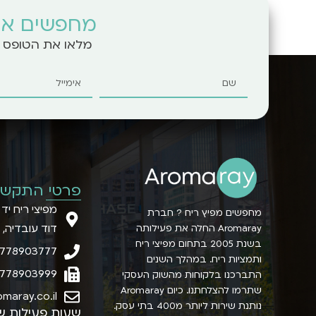
מחפשים את
מלאו את הטופס ו
פרטי התקשר
מפיצי ריח יד
מחפשים מפיץ ריח ? חברת
דוד עובדיה, 
Aromaray החלה את פעילותה
בשנת 2005 בתחום מפיצי ריח
778903777
ותמציות ריח. במהלך השנים
778903999
התברכנו בלקוחות מהשוק העסקי
שתרמו להצלחתנו. כיום Aromaray
maray.co.il
נותנת שירות ליותר מ400 בתי עסק.
שעות פעילות ש