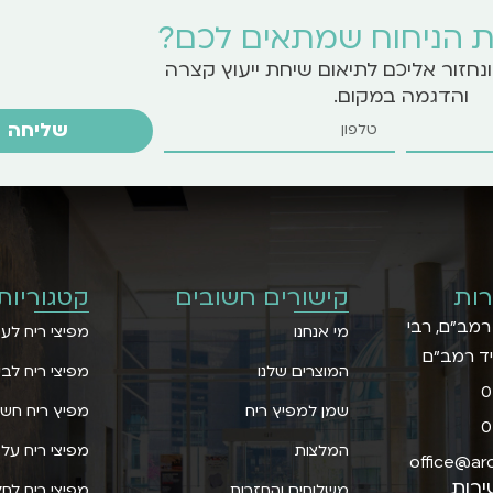
 הניחוח שמתאים לכם?
נחזור אליכם לתיאום שיחת ייעוץ קצרה
והדגמה במקום.
שליחה
ות
קישורים חשובים
קטגוריות
 רמב״ם, רבי
מי אנחנו
מפיצי ריח לע
יד רמב"ם
המוצרים שלנו
מפיצי ריח לבי
0
שמן למפיץ ריח
מפיץ ריח חשמ
0
המלצות
מפיצי ריח על 
office@aro
ירות
משלוחים והחזרות
מפיצי ריח לחל