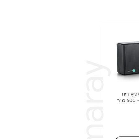
 || מפיץ ריח
"ר