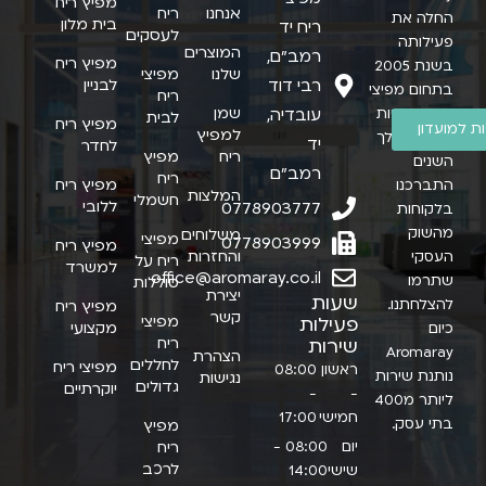
מפיץ ריח
אנחנו
ריח
החלה את
בית מלון
ריח יד
לעסקים
פעילותה
המוצרים
רמב״ם,
מפיץ ריח
בשנת 2005
שלנו
מפיצי
רבי דוד
לבניין
בתחום מפיצי
ריח
שמן
ריח ותמציות
עובדיה,
לבית
מפיץ ריח
 למועדון
למפיץ
ריח. במהלך
יד
לחדר
ריח
מפיץ
השנים
רמב"ם
ריח
מפיץ ריח
התברכנו
המלצות
חשמלי
ללובי
0778903777
בלקוחות
מהשוק
משלוחים
מפיצי
0778903999
מפיץ ריח
והחזרות
העסקי
ריח על
למשרד
office@aromaray.co.il
שתרמו
סוללות
יצירת
שעות
להצלחתנו.
מפיץ ריח
קשר
מפיצי
פעילות
מקצועי
כיום
ריח
שירות
Aromaray
הצהרת
לחללים
מפיצי ריח
ראשון
08:00
נותנת שירות
נגישות
גדולים
יוקרתיים
-
-
ליותר מ400
חמישי
17:00
בתי עסק.
מפיץ
יום
08:00 -
ריח
לרכב
שישי
14:00