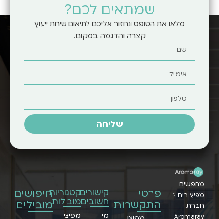
שמתאים לכם?
מלאו את הטופס ונחזור אליכם לתיאום שיחת ייעוץ
קצרה והדגמה במקום.
שליחה
מחפשים
פרטי
חיפושים
קישורים
קטגוריות
מפיץ ריח ?
חשובים
מובילות
התקשרות
מובילים
חברת
מי
מפיצי
Aromaray
מפיצי