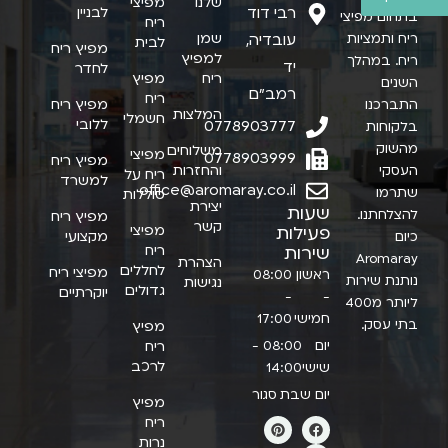
שלנו
מפיצי
רבי דוד
לבניין
בתחום מפיצי
ריח
שמן
ריח ותמציות
עובדיה,
לבית
מפיץ ריח
למפיץ
ריח. במהלך
יד
לחדר
ריח
מפיץ
השנים
רמב"ם
ריח
מפיץ ריח
התברכנו
המלצות
חשמלי
ללובי
0778903777
בלקוחות
מהשוק
משלוחים
מפיצי
0778903999
מפיץ ריח
והחזרות
העסקי
ריח על
למשרד
office@aromaray.co.il
שתרמו
סוללות
יצירת
שעות
להצלחתנו.
מפיץ ריח
קשר
מפיצי
פעילות
מקצועי
כיום
ריח
שירות
Aromaray
הצהרת
לחללים
מפיצי ריח
ראשון
08:00
נותנת שירות
נגישות
גדולים
יוקרתיים
-
-
ליותר מ400
חמישי
17:00
בתי עסק.
מפיץ
יום
08:00 -
ריח
לרכב
שישי
14:00
יום שבת
סגור
מפיץ
ריח
נרות