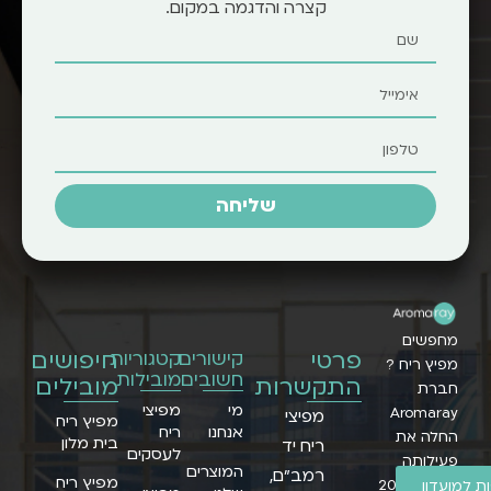
קצרה והדגמה במקום.
שליחה
מחפשים
פרטי
חיפושים
קישורים
קטגוריות
מפיץ ריח ?
חשובים
מובילות
התקשרות
מובילים
חברת
מי
מפיצי
Aromaray
מפיצי
מפיץ ריח
אנחנו
ריח
החלה את
בית מלון
ריח יד
לעסקים
פעילותה
המוצרים
רמב״ם,
מפיץ ריח
בשנת 2005
 למועדון