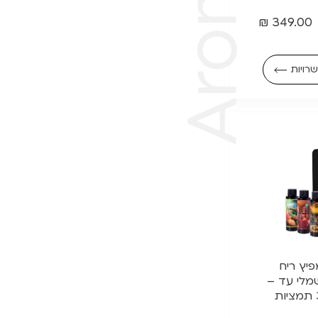
₪
349.00
רויות
 || מפיץ ריח
מלי עד –
100 מ"ר + 3 תמציות