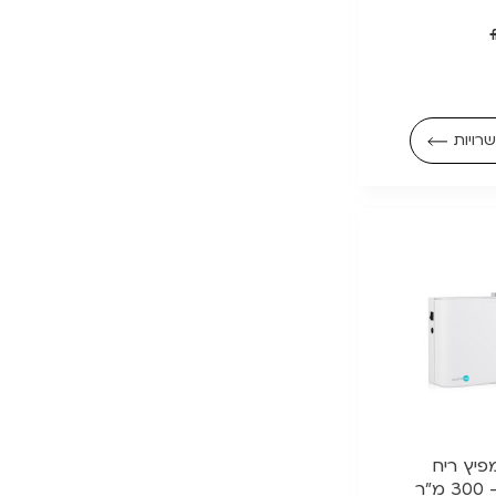
רויות
 || מפיץ ריח
"ר