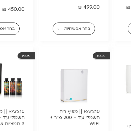
₪
499.00
₪
₪
450.00
בחר אפשרויות
בחר אפש
מבצע
מבצע
RAY210 || מפיץ ריח
RAY210 
חשמלי עד – 200 מ”ר +
WIFI
3 תמציות שמן ארומטי