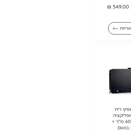
₪
549.00
רויות
 || מפיץ ריח
פליקציה
וwifi עד – 600 מ"ר +
 בושם