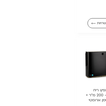
רויות
|| מפיץ ריח
חשמלי עד – 200 מ"ר +