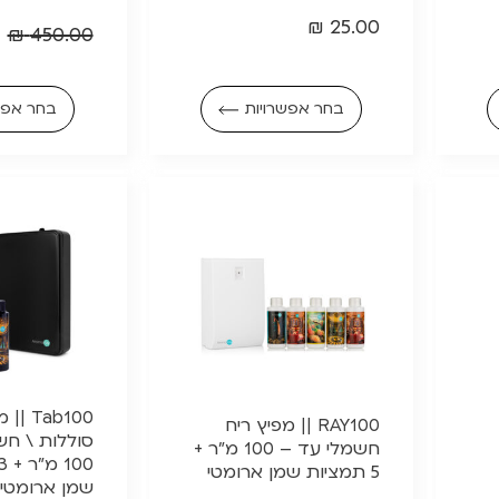
₪
25.00
₪
450.00
בחר אפשרויות
בחר אפש
Tab100
RAY100 || מפיץ ריח
סוללות \ חש
חשמלי עד – 100 מ"ר +
5 תמציות שמן ארומטי
שמן ארומטי