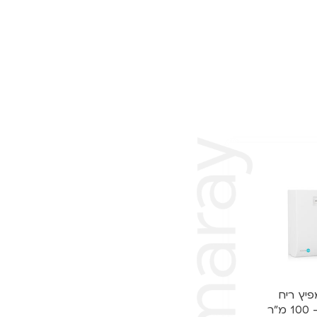
 || מפיץ ריח
"ר